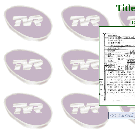
Titl
C