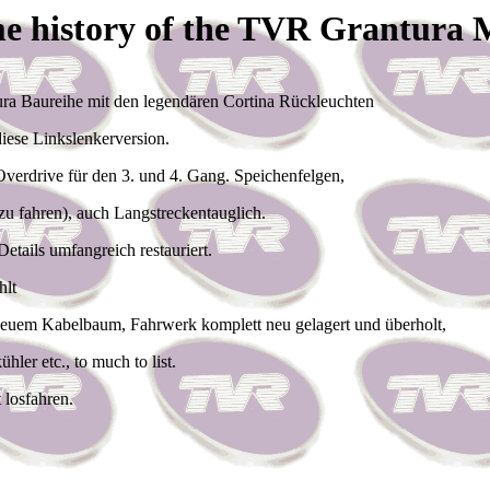
e history of the TVR Grantura
ura Baureihe mit den legendären Cortina Rückleuchten
diese Linkslenkerversion.
erdrive für den 3. und 4. Gang. Speichenfelgen,
zu fahren), auch Langstreckentauglich.
tails umfangreich restauriert.
hlt
. neuem Kabelbaum, Fahrwerk komplett neu gelagert und überholt,
er etc., to much to list.
 losfahren.