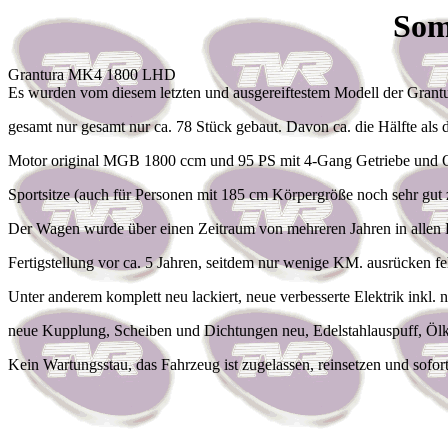
Som
Grantura MK4 1800 LHD
Es wurden vom diesem letzten und ausgereiftestem Modell der Grant
gesamt nur gesamt nur ca. 78 Stück gebaut. Davon ca. die Hälfte als 
Motor original MGB 1800 ccm und 95 PS mit 4-Gang Getriebe und Ov
Sportsitze (auch für Personen mit 185 cm Körpergröße noch sehr gut 
Der Wagen wurde über einen Zeitraum von mehreren Jahren in allen De
Fertigstellung vor ca. 5 Jahren, seitdem nur wenige KM. ausrücken fe
Unter anderem komplett neu lackiert, neue verbesserte Elektrik inkl
neue Kupplung, Scheiben und Dichtungen neu, Edelstahlauspuff, Ölkühl
Kein Wartungsstau, das Fahrzeug ist zugelassen, reinsetzen und sofort